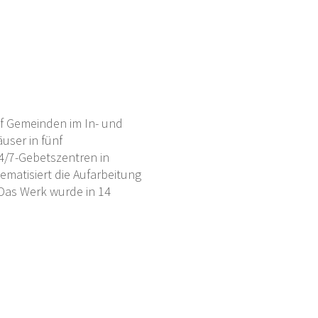
lf Gemeinden im In- und
user in fünf
4/7-Gebetszentren in
ematisiert die Aufarbeitung
 Das Werk wurde in 14